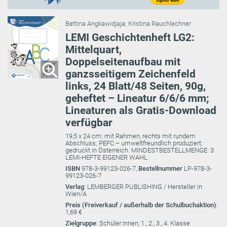
Bettina Angkawidjaja
;
Kristina Rauchlechner
LEMI Geschichtenheft LG2:
Mittelquart,
Doppelseitenaufbau mit
ganzsseitigem Zeichenfeld
links, 24 Blatt/48 Seiten, 90g,
geheftet – Lineatur 6/6/6 mm;
Lineaturen als Gratis-Download
verfügbar
19,5 x 24 cm; mit Rahmen, rechts mit rundem
Abschluss; PEFC – umweltfreundlich produziert;
gedruckt in Österreich. MINDESTBESTELLMENGE: 3
LEMI-HEFTE EIGENER WAHL.
ISBN
978-3-99123-026-7,
Bestellnummer
LP-978-3-
99123-026-7
Verlag
: LEMBERGER PUBLISHING / Hersteller in
Wien/A
Preis (Freiverkauf / außerhalb der Schulbuchaktion)
:
1,69 €
Zielgruppe
: Schüler:innen, 1., 2., 3., 4. Klasse