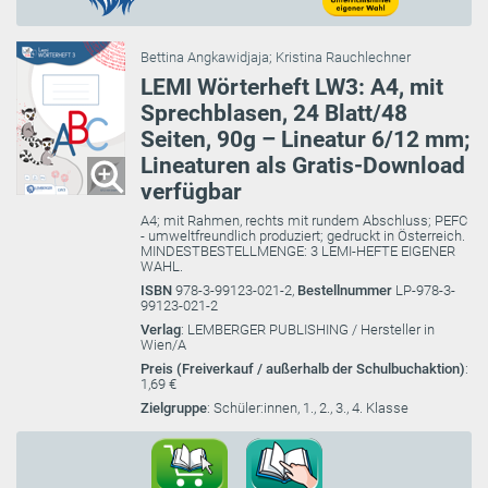
Bettina Angkawidjaja
;
Kristina Rauchlechner
LEMI Wörterheft LW3: A4, mit
Sprechblasen, 24 Blatt/48
Seiten, 90g – Lineatur 6/12 mm;
Lineaturen als Gratis-Download
verfügbar
A4; mit Rahmen, rechts mit rundem Abschluss; PEFC
- umweltfreundlich produziert; gedruckt in Österreich.
MINDESTBESTELLMENGE: 3 LEMI-HEFTE EIGENER
WAHL.
ISBN
978-3-99123-021-2,
Bestellnummer
LP-978-3-
99123-021-2
Verlag
: LEMBERGER PUBLISHING / Hersteller in
Wien/A
Preis (Freiverkauf / außerhalb der Schulbuchaktion)
:
1,69 €
Zielgruppe
: Schüler:innen, 1., 2., 3., 4. Klasse