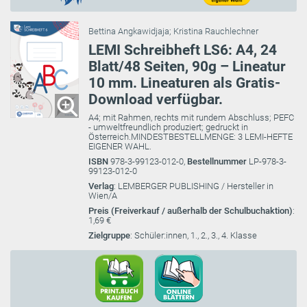
Bettina Angkawidjaja
;
Kristina Rauchlechner
LEMI Schreibheft LS6: A4, 24
Blatt/48 Seiten, 90g – Lineatur
10 mm. Lineaturen als Gratis-
Download verfügbar.
A4; mit Rahmen, rechts mit rundem Abschluss; PEFC
- umweltfreundlich produziert; gedruckt in
Österreich.MINDESTBESTELLMENGE: 3 LEMI-HEFTE
EIGENER WAHL.
ISBN
978-3-99123-012-0,
Bestellnummer
LP-978-3-
99123-012-0
Verlag
: LEMBERGER PUBLISHING / Hersteller in
Wien/A
Preis (Freiverkauf / außerhalb der Schulbuchaktion)
:
1,69 €
Zielgruppe
: Schüler:innen, 1., 2., 3., 4. Klasse