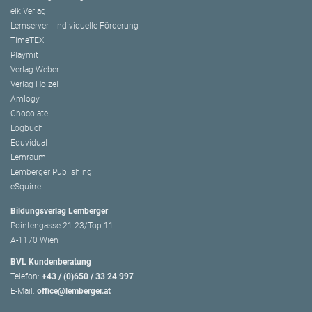
elk Verlag
Lernserver - Individuelle Förderung
TimeTEX
Playmit
Verlag Weber
Verlag Hölzel
Amlogy
Chocolate
Logbuch
Eduvidual
Lernraum
Lemberger Publishing
eSquirrel
Bildungsverlag Lemberger
Pointengasse 21-23/Top 11
A-1170 Wien
BVL Kundenberatung
Telefon:
+43 / (0)650 / 33 24 997
E-Mail:
office@lemberger.at