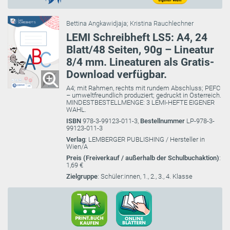
Bettina Angkawidjaja
;
Kristina Rauchlechner
LEMI Schreibheft LS5: A4, 24
Blatt/48 Seiten, 90g – Lineatur
8/4 mm. Lineaturen als Gratis-
Download verfügbar.
A4; mit Rahmen, rechts mit rundem Abschluss; PEFC
– umweltfreundlich produziert; gedruckt in Österreich.
MINDESTBESTELLMENGE: 3 LEMI-HEFTE EIGENER
WAHL.
ISBN
978-3-99123-011-3,
Bestellnummer
LP-978-3-
99123-011-3
Verlag
: LEMBERGER PUBLISHING / Hersteller in
Wien/A
Preis (Freiverkauf / außerhalb der Schulbuchaktion)
:
1,69 €
Zielgruppe
: Schüler:innen, 1., 2., 3., 4. Klasse