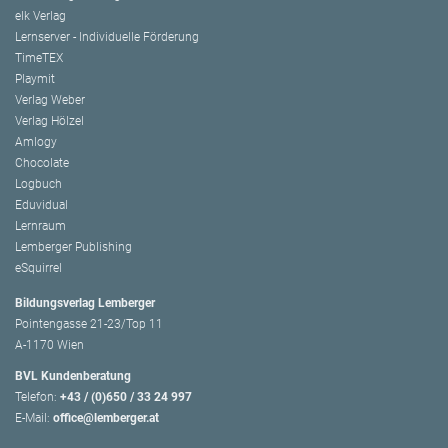
elk Verlag
Lernserver - Individuelle Förderung
TimeTEX
Playmit
Verlag Weber
Verlag Hölzel
Amlogy
Chocolate
Logbuch
Eduvidual
Lernraum
Lemberger Publishing
eSquirrel
Bildungsverlag Lemberger
Pointengasse 21-23/Top 11
A-1170 Wien
BVL Kundenberatung
Telefon:
+43 / (0)650 / 33 24 997
E-Mail:
office@lemberger.at