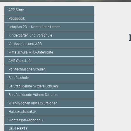
APP-Store
Pädagogik
Lehrplan 23 – Kompetenz Lernen
Kindergarten und Vorschule
Volksschule und ASO
Mittelschule, AHS-Unterstufe
AHS-Oberstufe
Polytechnische Schulen
Berufsschule
Berufsbildende Mittlere Schulen
Berufsbildende Höhere Schulen
Wien-Wochen und Exkursionen
Holocaustdidaktik
Montessori-Pädagogik
LEMI HEFTE