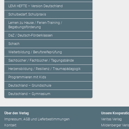
LEMI HEFTE – Version Deutschland
Schulbedarf, Schulpraxis
Lernen zu Hause / Ferien-Training /
Begabungsförderung
DaZ / Deutsch-Förderklassen
Schach
Weiterbildung / Berufsreifeprüfung
Sachbücher / Fachbücher / Tagungsbände
Herzensbildung / Resilienz / Traumapädagogik
Programmieren mit Kids
Deutschland – Grundschule
Deutschland – Gymnasium
Über den Verlag
Unsere Kooperati
Impressum, AGB und Lieferbestimmungen
Veritas Verlag
Kontakt
Mildenberger Verl