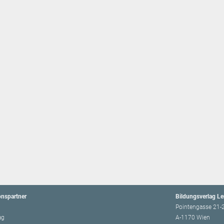
onspartner
Bildungsverlag L
Pointengasse 21-
ag
A-1170 Wien