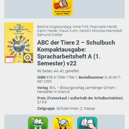
Bettina Angkawidjaja
;
Irene Fink
;
Rosmarie Handt
;
Katrin Herter
;
Klaus Kuhn
;
Kerstin Mrowka-Nienstedt
;
Edmund Wetter
ABC der Tiere 2 – Schulbuch
Kompaktausgabe:
Spracharbeitsheft A (1.
Semester) v22
96 Seiten, A4, 4C, geheftet
ISBN
978-3-7098-1768-1,
Bestellnummer
G-4C-817-
681-COD
Verlag
: BVL – Bildungsverlag Lemberger GmbH /
Hersteller in Wien/A
Preis (Freiverkauf / außerhalb der Schulbuchaktion)
:
5,15 €
Zielgruppe
: Schüler:innen, 2. Klasse