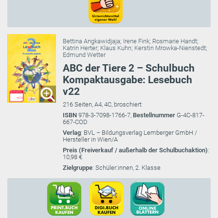
Bettina Angkawidjaja
;
Irene Fink
;
Rosmarie Handt
;
Katrin Herter
;
Klaus Kuhn
;
Kerstin Mrowka-Nienstedt
;
Edmund Wetter
ABC der Tiere 2 – Schulbuch
Kompaktausgabe: Lesebuch
v22
216 Seiten, A4, 4C, broschiert
ISBN
978-3-7098-1766-7,
Bestellnummer
G-4C-817-
667-COD
Verlag
: BVL – Bildungsverlag Lemberger GmbH /
Hersteller in Wien/A
Preis (Freiverkauf / außerhalb der Schulbuchaktion)
:
10,98 €
Zielgruppe
: Schüler:innen, 2. Klasse