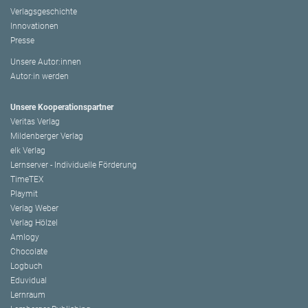
Verlagsgeschichte
Innovationen
Presse
Unsere Autor:innen
Autor:in werden
Unsere Kooperationspartner
Veritas Verlag
Mildenberger Verlag
elk Verlag
Lernserver - Individuelle Förderung
TimeTEX
Playmit
Verlag Weber
Verlag Hölzel
Amlogy
Chocolate
Logbuch
Eduvidual
Lernraum