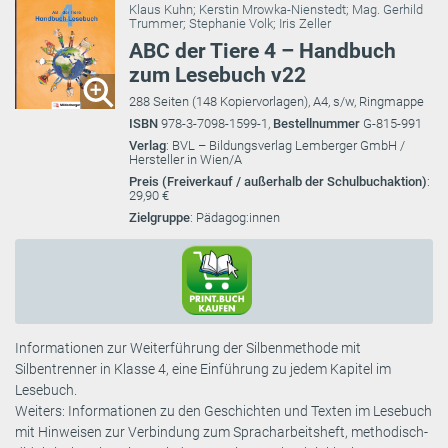
Klaus Kuhn
;
Kerstin Mrowka-Nienstedt
;
Mag. Gerhild
Trummer
;
Stephanie Volk
;
Iris Zeller
ABC der Tiere 4 – Handbuch
zum Lesebuch v22
288 Seiten (148 Kopiervorlagen), A4, s/w, Ringmappe
ISBN
978-3-7098-1599-1,
Bestellnummer
G-815-991
Verlag
: BVL – Bildungsverlag Lemberger GmbH /
Hersteller in Wien/A
Preis (Freiverkauf / außerhalb der Schulbuchaktion)
:
29,90 €
Zielgruppe
: Pädagog:innen
Informationen zur Weiterführung der Silbenmethode mit
Silbentrenner in Klasse 4, eine Einführung zu jedem Kapitel im
Lesebuch.
Weiters: Informationen zu den Geschichten und Texten im Lesebuch
mit Hinweisen zur Verbindung zum Spracharbeitsheft, methodisch-