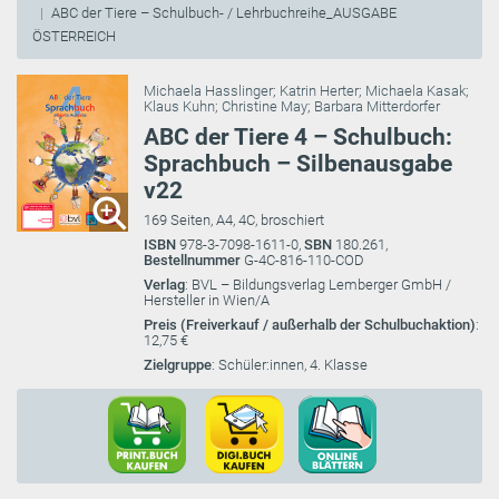
ABC der Tiere – Schulbuch- / Lehrbuchreihe_AUSGABE
ÖSTERREICH
Michaela Hasslinger
;
Katrin Herter
;
Michaela Kasak
;
Klaus Kuhn
;
Christine May
;
Barbara Mitterdorfer
ABC der Tiere 4 – Schulbuch:
Sprachbuch – Silbenausgabe
v22
169 Seiten, A4, 4C, broschiert
ISBN
978-3-7098-1611-0,
SBN
180.261,
Bestellnummer
G-4C-816-110-COD
Verlag
: BVL – Bildungsverlag Lemberger GmbH /
Hersteller in Wien/A
Preis (Freiverkauf / außerhalb der Schulbuchaktion)
:
12,75 €
Zielgruppe
: Schüler:innen, 4. Klasse