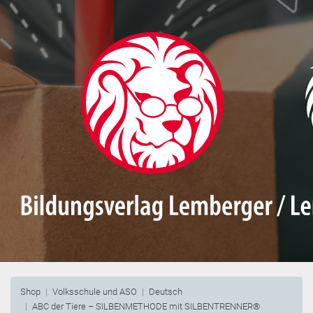
Shop
Volksschule und ASO
Deutsch
ABC der Tiere – SILBENMETHODE mit SILBENTRENNER®