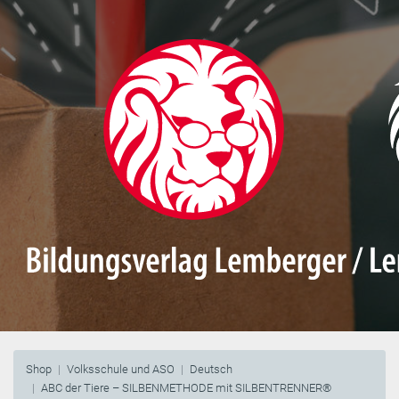
Shop
Volksschule und ASO
Deutsch
ABC der Tiere – SILBENMETHODE mit SILBENTRENNER®