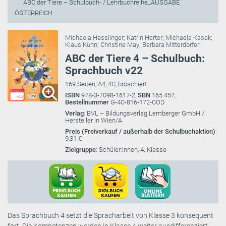
ABC der Tiere – Schulbuch- / Lehrbuchreihe_AUSGABE
ÖSTERREICH
Michaela Hasslinger
;
Katrin Herter
;
Michaela Kasak
;
Klaus Kuhn
;
Christine May
;
Barbara Mitterdorfer
ABC der Tiere 4 – Schulbuch:
Sprachbuch v22
169 Seiten, A4, 4C, broschiert
ISBN
978-3-7098-1617-2,
SBN
165.457,
Bestellnummer
G-4C-816-172-COD
Verlag
: BVL – Bildungsverlag Lemberger GmbH /
Hersteller in Wien/A
Preis (Freiverkauf / außerhalb der Schulbuchaktion)
:
9,31 €
Zielgruppe
: Schüler:innen, 4. Klasse
Das Sprachbuch 4 setzt die Spracharbeit von Klasse 3 konsequent