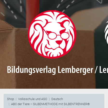
Shop
Volksschule und ASO
Deutsch
ABC der Tiere – SILBENMETHODE mit SILBENTRENNER®