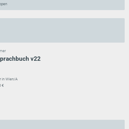
appen
mmer
Sprachbuch v22
r in Wien/A
0 €