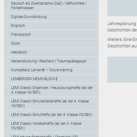
Deutsch als Zweitsprache (DaZ) / Geflüchtete /
Förderklassen
Digitale Grundbildung
Jahresplanung f
Englisch
Geschichten de
Französisch
Weiters: Eine 
Glück
Geschichten au
Hebräisch
Herzensbildung I Resilienz I Traumapädagogik
Kompetenz Lernen® – future training
LEMBERGER MEMO-BLÖCKE
LEMI Classic Organizer / Hausübungshefte (ab der
4. Klasse VS/SEK)
LEMI Classic Schularbeitshefte (ab der 4. Klasse
VS/SEK)
LEMI Classic Schulhefte (ab der 4. Klasse VS/SEK)
LEMI Classic Vokabelhefte (ab der 4. Klasse
VS/SEK)
LEMI Hausaufgabenhefte / Organizer (VS)