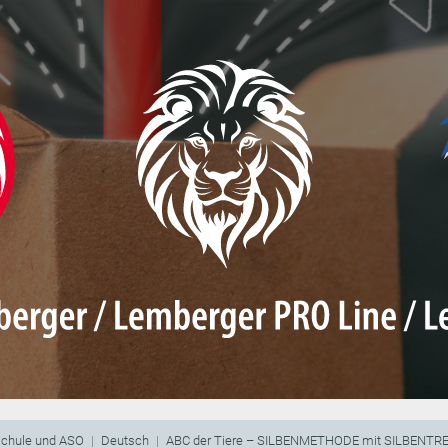
schule und ASO
Deutsch
ABC der Tiere – SILBENMETHODE mit SILBENT