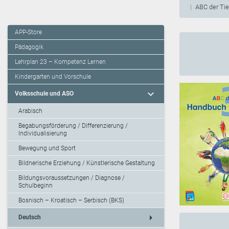
ABC der Tie
APP-Store
Pädagogik
Lehrplan 23 – Kompetenz Lernen
Kindergarten und Vorschule
expand_more
Volksschule und ASO
Arabisch
Begabungsförderung / Differenzierung /
Individualisierung
Bewegung und Sport
Bildnerische Erziehung / Künstlerische Gestaltung
Bildungsvoraussetzungen / Diagnose /
Schulbeginn
Bosnisch – Kroatisch – Serbisch (BKS)
arrow_right
Deutsch