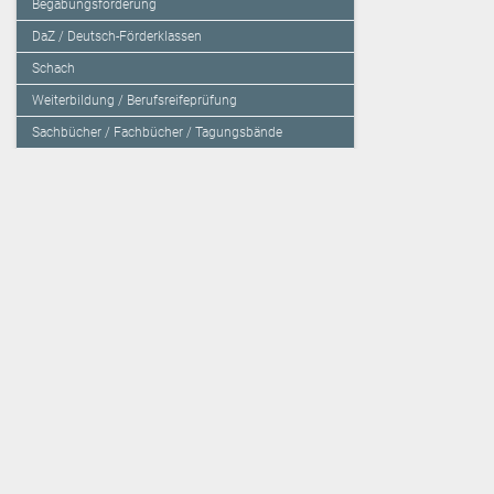
Begabungsförderung
DaZ / Deutsch-Förderklassen
Schach
Weiterbildung / Berufsreifeprüfung
Sachbücher / Fachbücher / Tagungsbände
Herzensbildung / Resilienz / Traumapädagogik
Programmieren mit Kids
Deutschland – Grundschule
Deutschland – Gymnasium
Über den Verlag
Unsere Kooperati
Impressum, AGB und Lieferbestimmungen
Veritas Verlag
Kontakt
Mildenberger Verl
Kundenberatung (E-Mail)
elk Verlag
Auslieferung (Direktbestellung für den Buchhandel)
Lernserver - Indiv
Datenschutzerklärung
TimeTEX
Playmit
Lemberger Blog