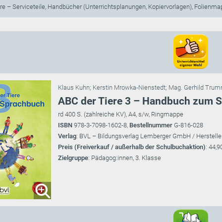
re – Serviceteile, Handbücher (Unterrichtsplanungen, Kopiervorlagen), Folienm
Klaus Kuhn
;
Kerstin Mrowka-Nienstedt
;
Mag. Gerhild Tru
ABC der Tiere 3 – Handbuch zum 
rd 400 S. (zahlreiche KV), A4, s/w, Ringmappe
ISBN
978-3-7098-1602-8,
Bestellnummer
G-816-028
Verlag
: BVL – Bildungsverlag Lemberger GmbH / Herstelle
Preis (Freiverkauf / außerhalb der Schulbuchaktion)
: 44,9
Zielgruppe
: Pädagog:innen, 3. Klasse