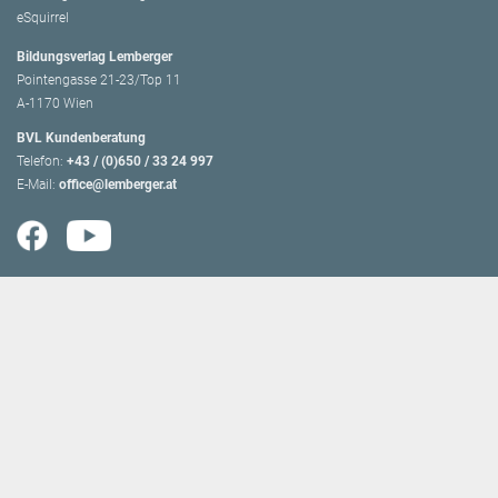
eSquirrel
Bildungsverlag Lemberger
Pointengasse 21-23/Top 11
A-1170 Wien
BVL Kundenberatung
Telefon:
+43 / (0)650 / 33 24 997
E-Mail:
office@lemberger.at