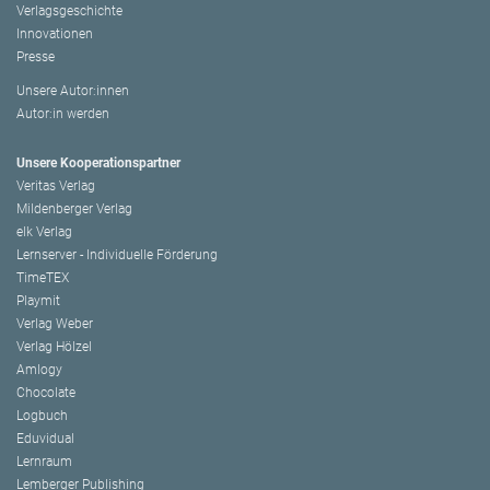
Verlagsgeschichte
Innovationen
Presse
Unsere Autor:innen
Autor:in werden
Unsere Kooperationspartner
Veritas Verlag
Mildenberger Verlag
elk Verlag
Lernserver - Individuelle Förderung
TimeTEX
Playmit
Verlag Weber
Verlag Hölzel
Amlogy
Chocolate
Logbuch
Eduvidual
Lernraum
Lemberger Publishing