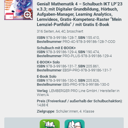
Genial! Mathematik 4 – Schulbuch IKT LP‘23
v.3.3; mit Digitaler Grundbildung, Hörbuch,
Aufgaben-Manager, Learning Analytics,
Lernvideos, Gratis-Kompetenz-Raster ”Mein
Lernziel-Portfolio” / mit Gratis E-Book
316 Seiten, A4, 4C, broschiert
ISBN
978-3-99186-128-7,
SBN
155.410,
Bestellnummer
PRO-4C-978-3-99186-128-7-COD
Schulbuch mit E-BOOK+
ISBN
978-3-99186-129-4,
SBN
190.474,
Bestellnummer
PRO-PLUS-978-3-99186-129-4
E-BOOK+ Solo
ISBN
978-3-99186-131-7,
SBN
205.861,
Bestellnummer
EBSP-PRO-978-3-99186-131-7
E-Book Solo
ISBN
978-3-99186-130-0,
SBN
205.826,
Bestellnummer
EBS-PRO-978-3-99186-130-0
Verlag
: LEMBERGER PRO Line GmbH / Hersteller in
Wien/A
Preis (Freiverkauf / außerhalb der Schulbuchaktion)
:
14,88 €
Zielgruppe
: Schüler:innen, 4. Klasse