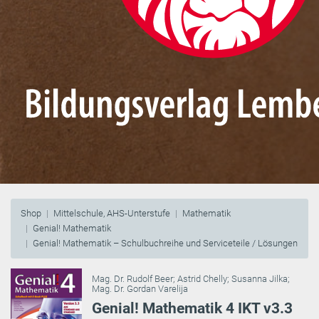
Shop
Mittelschule, AHS-Unterstufe
Mathematik
Genial! Mathematik
Genial! Mathematik – Schulbuchreihe und Serviceteile / Lösungen
Mag. Dr. Rudolf Beer
;
Astrid Chelly
;
Susanna Jilka
;
Mag. Dr. Gordan Varelija
Genial! Mathematik 4 IKT v3.3