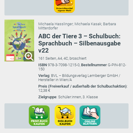
Michaela Hasslinger
;
Michaela Kasak
;
Barbara
Mitterdorfer
ABC der Tiere 3 – Schulbuch:
Sprachbuch – Silbenausgabe
v22
161 Seiten, A4, 4C, broschiert
ISBN
978-3-7098-1215-0,
Bestellnummer
G-PIN-812-
150
Verlag
: BVL – Bildungsverlag Lemberger GmbH /
Hersteller in Wien/A
Preis (Freiverkauf / außerhalb der Schulbuchaktion)
:
12,38 €
Zielgruppe
: Schüler:innen, 3. Klasse