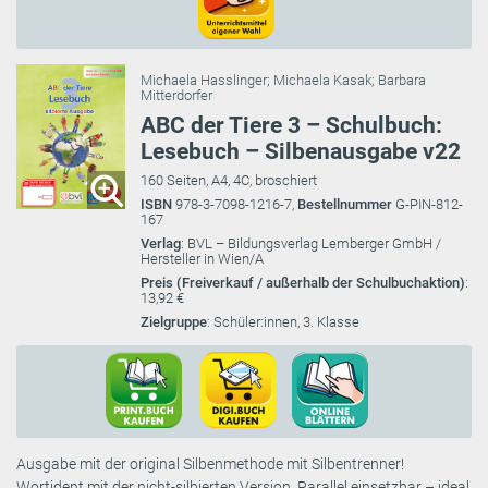
Michaela Hasslinger
;
Michaela Kasak
;
Barbara
Mitterdorfer
ABC der Tiere 3 – Schulbuch:
Lesebuch – Silbenausgabe v22
160 Seiten, A4, 4C, broschiert
ISBN
978-3-7098-1216-7,
Bestellnummer
G-PIN-812-
167
Verlag
: BVL – Bildungsverlag Lemberger GmbH /
Hersteller in Wien/A
Preis (Freiverkauf / außerhalb der Schulbuchaktion)
:
13,92 €
Zielgruppe
: Schüler:innen, 3. Klasse
Ausgabe mit der original Silbenmethode mit Silbentrenner!
Wortident mit der nicht-silbierten Version. Parallel einsetzbar – ideal