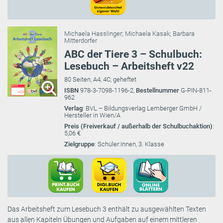
Michaela Hasslinger
;
Michaela Kasak
;
Barbara
Mitterdorfer
ABC der Tiere 3 – Schulbuch:
Lesebuch – Arbeitsheft v22
80 Seiten, A4, 4C, geheftet
ISBN
978-3-7098-1196-2,
Bestellnummer
G-PIN-811-
962
Verlag
: BVL – Bildungsverlag Lemberger GmbH /
Hersteller in Wien/A
Preis (Freiverkauf / außerhalb der Schulbuchaktion)
:
5,06 €
Zielgruppe
: Schüler:innen, 3. Klasse
Das Arbeitsheft zum Lesebuch 3 enthält zu ausgewählten Texten
aus allen Kapiteln Übungen und Aufgaben auf einem mittleren