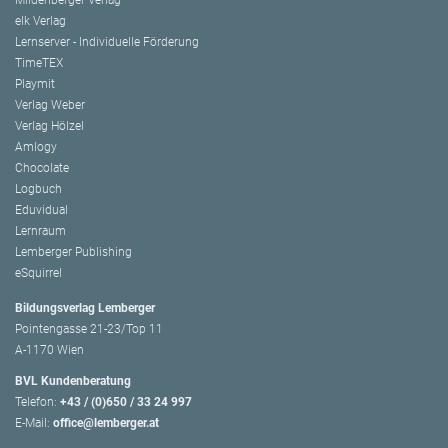
elk Verlag
Lernserver - Individuelle Förderung
TimeTEX
Playmit
Verlag Weber
Verlag Hölzel
Amlogy
Chocolate
Logbuch
Eduvidual
Lernraum
Lemberger Publishing
eSquirrel
Bildungsverlag Lemberger
Pointengasse 21-23/Top 11
A-1170 Wien
BVL Kundenberatung
Telefon:
+43 / (0)650 / 33 24 997
E-Mail:
office@lemberger.at