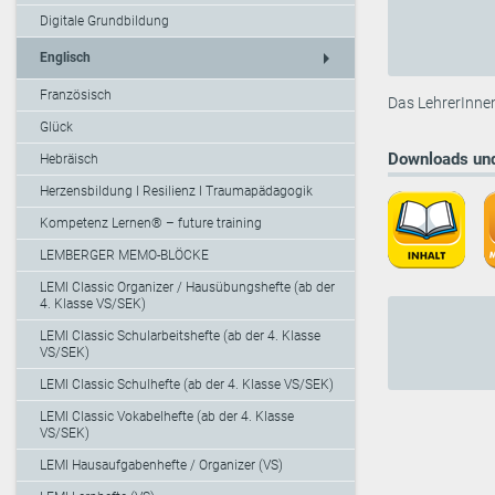
Digitale Grundbildung
arrow_right
Englisch
Französisch
Das LehrerInnen
Glück
Downloads und
Hebräisch
Herzensbildung I Resilienz I Traumapädagogik
Kompetenz Lernen® – future training
LEMBERGER MEMO-BLÖCKE
LEMI Classic Organizer / Hausübungshefte (ab der
4. Klasse VS/SEK)
LEMI Classic Schularbeitshefte (ab der 4. Klasse
VS/SEK)
LEMI Classic Schulhefte (ab der 4. Klasse VS/SEK)
LEMI Classic Vokabelhefte (ab der 4. Klasse
VS/SEK)
LEMI Hausaufgabenhefte / Organizer (VS)