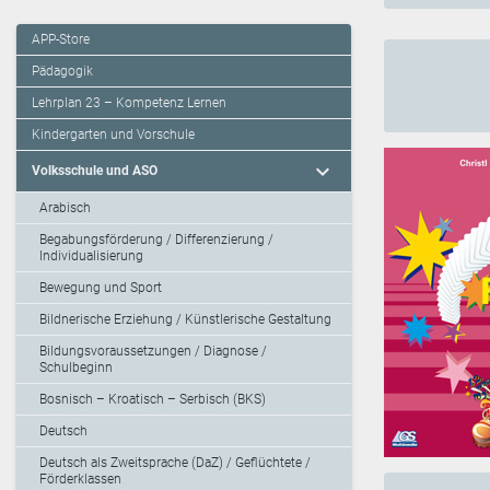
APP-Store
Pädagogik
Lehrplan 23 – Kompetenz Lernen
Kindergarten und Vorschule
expand_more
Volksschule und ASO
Arabisch
Begabungsförderung / Differenzierung /
Individualisierung
Bewegung und Sport
Bildnerische Erziehung / Künstlerische Gestaltung
Bildungsvoraussetzungen / Diagnose /
Schulbeginn
Bosnisch – Kroatisch – Serbisch (BKS)
Deutsch
Deutsch als Zweitsprache (DaZ) / Geflüchtete /
Förderklassen