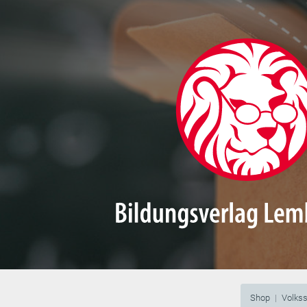
Shop
Volks