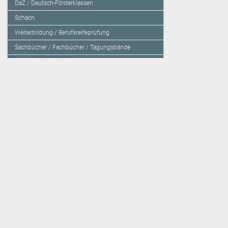
DaZ / Deutsch-Förderklassen
Schach
Weiterbildung / Berufsreifeprüfung
Sachbücher / Fachbücher / Tagungsbände
Herzensbildung / Resilienz / Traumapädagogik
Programmieren mit Kids
Deutschland – Grundschule
Deutschland – Gymnasium
Über den Verlag
Unsere Kooperati
Impressum, AGB und Lieferbestimmungen
Veritas Verlag
Kontakt
Mildenberger Verl
Kundenberatung (E-Mail)
elk Verlag
Auslieferung (Direktbestellung für den Buchhandel)
Lernserver - Indiv
Datenschutzerklärung
TimeTEX
Playmit
Lemberger Blog
Verlag Weber
BVL auf Facebook
Verlag Hölzel