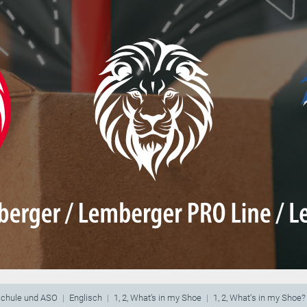
schule und ASO
Englisch
1, 2, What’s in my Shoe
1, 2, What‘s in my Shoe