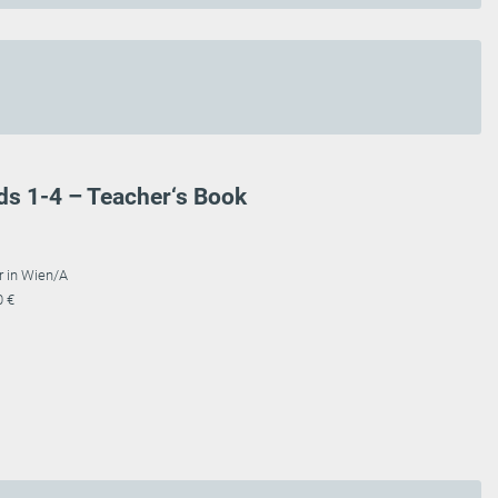
ds 1-4 – Teacher‘s Book
r in Wien/A
0 €