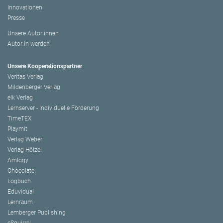
Innovationen
Presse
Unsere Autor:innen
Autor:in werden
Unsere Kooperationspartner
Veritas Verlag
Mildenberger Verlag
elk Verlag
Lernserver - Individuelle Förderung
TimeTEX
Playmit
Verlag Weber
Verlag Hölzel
Amlogy
Chocolate
Logbuch
Eduvidual
Lernraum
Lemberger Publishing
eSquirrel