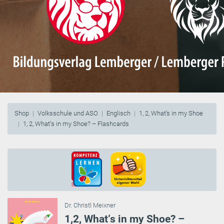
Shop
Volksschule und ASO
Englisch
1, 2, What’s in my Shoe
1, 2, What‘s in my Shoe? – Flashcards
Dr. Christl Meixner
1,2, What‘s in my Shoe? –