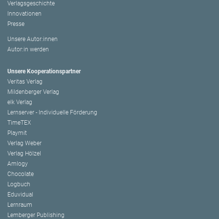
Verlagsgeschichte
Innovationen
Presse
Unsere Autor:innen
Autor:in werden
Unsere Kooperationspartner
Veritas Verlag
Mildenberger Verlag
elk Verlag
Lernserver - Individuelle Förderung
TimeTEX
Playmit
Verlag Weber
Verlag Hölzel
Amlogy
Chocolate
Logbuch
Eduvidual
Lernraum
Lemberger Publishing