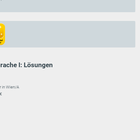
rache I: Lösungen
r in Wien/A
 €