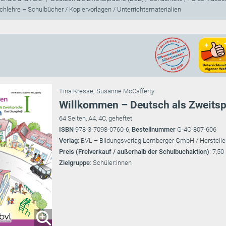
hlehre – Schulbücher / Kopiervorlagen / Unterrichtsmaterialien
Tina Kresse
;
Susanne McCafferty
Willkommen – Deutsch als Zweitsp
64 Seiten, A4, 4C, geheftet
ISBN
978-3-7098-0760-6,
Bestellnummer
G-4C-807-606
Verlag
: BVL – Bildungsverlag Lemberger GmbH / Herstelle
Preis (Freiverkauf / außerhalb der Schulbuchaktion)
: 7,50
Zielgruppe
: Schüler:innen