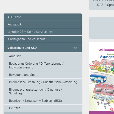
DAZ – Sprac
APP-Store
Pädagogik
Lehrplan 23 – Kompetenz Lernen
Kindergarten und Vorschule
expand_more
Volksschule und ASO
Arabisch
Begabungsförderung / Differenzierung /
Individualisierung
Bewegung und Sport
Bildnerische Erziehung / Künstlerische Gestaltung
Bildungsvoraussetzungen / Diagnose /
Schulbeginn
Bosnisch – Kroatisch – Serbisch (BKS)
Deutsch