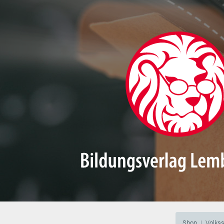
Shop
Volks