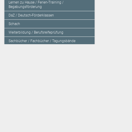
Lernen zu Hause / Ferien-Training /
Begabungsförderung
DaZ / Deutsch-Förderklassen
Schach
Weiterbildung / Berufsreifeprüfung
Sachbücher / Fachbücher / Tagungsbände
Herzensbildung / Resilienz / Traumapädagogik
Programmieren mit Kids
Deutschland – Grundschule
Deutschland – Gymnasium
Über den Verlag
Unsere Kooperati
Impressum, AGB und Lieferbestimmungen
Veritas Verlag
Kontakt
Mildenberger Verl
Kundenberatung (E-Mail)
elk Verlag
Auslieferung (Direktbestellung für den Buchhandel)
Lernserver - Indiv
Datenschutzerklärung
TimeTEX