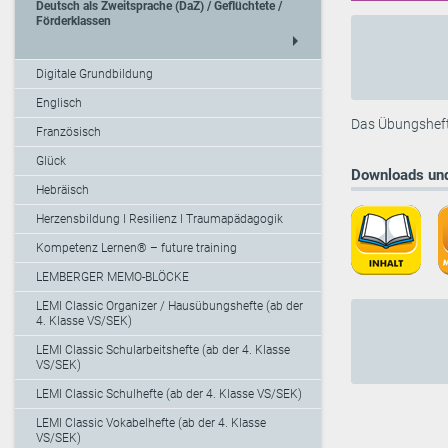
Deutsch als Zweitsprache (DaZ) / Geflüchtete /
Förderklassen
arrow_right
Digitale Grundbildung
Englisch
Das Übungsheft 
Französisch
Glück
Downloads und
Hebräisch
Herzensbildung I Resilienz I Traumapädagogik
Kompetenz Lernen® – future training
LEMBERGER MEMO-BLÖCKE
LEMI Classic Organizer / Hausübungshefte (ab der
4. Klasse VS/SEK)
LEMI Classic Schularbeitshefte (ab der 4. Klasse
VS/SEK)
LEMI Classic Schulhefte (ab der 4. Klasse VS/SEK)
LEMI Classic Vokabelhefte (ab der 4. Klasse
VS/SEK)