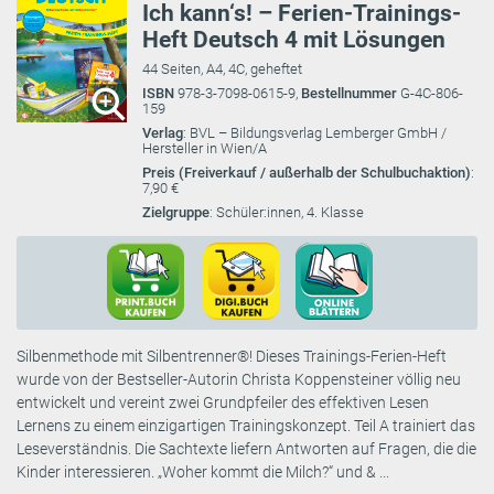
Ich kann‘s! – Ferien-Trainings-
Heft Deutsch 4 mit Lösungen
44 Seiten, A4, 4C, geheftet
ISBN
978-3-7098-0615-9,
Bestellnummer
G-4C-806-
159
Verlag
: BVL – Bildungsverlag Lemberger GmbH /
Hersteller in Wien/A
Preis (Freiverkauf / außerhalb der Schulbuchaktion)
:
7,90 €
Zielgruppe
: Schüler:innen, 4. Klasse
Silbenmethode mit Silbentrenner®! Dieses Trainings-Ferien-Heft
wurde von der Bestseller-Autorin Christa Koppensteiner völlig neu
entwickelt und vereint zwei Grundpfeiler des effektiven Lesen
Lernens zu einem einzigartigen Trainingskonzept. Teil A trainiert das
Leseverständnis. Die Sachtexte liefern Antworten auf Fragen, die die
Kinder interessieren. „Woher kommt die Milch?“ und & ...