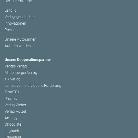
BVL auf Youtube
Leitbild
Verlagsgeschichte
Innovationen
Presse
Unsere Autor:innen
Autor:in werden
Unsere Kooperationspartner
Veritas Verlag
Mildenberger Verlag
elk Verlag
Lernserver - Individuelle Förderung
TimeTEX
Playmit
Verlag Weber
Verlag Hölzel
Amlogy
Chocolate
Logbuch
Eduvidual