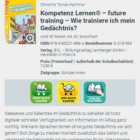
Christine Tarnai-Hammer
Kompetenz Lernen® – future
training – Wie trainiere ich mein
Gedächtnis?
rund 40 Seiten, A4, 4C, broschiert
ISBN
978-3-85221-898-4,
Bestellnummer
G-218-984
Verlag
: BVL – Bildungsverlag Lemberger GmbH /
Hersteller in Wien/A
Preis (Freiverkauf / außerhalb der Schulbuchaktion)
:
12,90 €
Zielgruppe
: Schüler:innen
Gelesenes und Gelerntes im Gedächtnis zu behalten ist trotz
digitaler schneller Verfügbarkeit von Information im Alltag ganz
wichtig. Wie kann Sprachen lernen ohne gutes Gedächtnis vor sich
gehen? Sich Dinge zu merken trainiert zusätzlich das Gehirn und
verbessert die Gehirnleistung.Im vorliegenden Buch „Wie trainiere