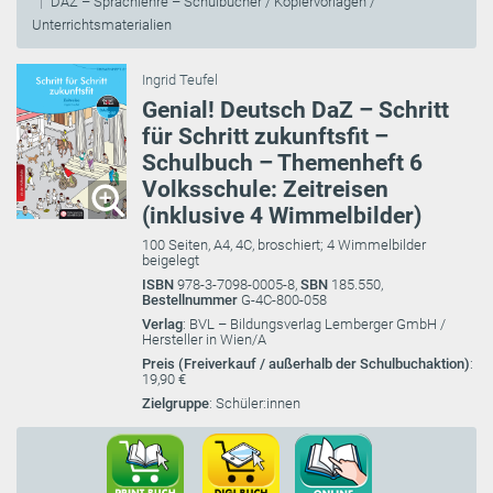
DAZ – Sprachlehre – Schulbücher / Kopiervorlagen /
Unterrichtsmaterialien
Ingrid Teufel
Genial! Deutsch DaZ – Schritt
für Schritt zukunftsfit –
Schulbuch – Themenheft 6
Volksschule: Zeitreisen
(inklusive 4 Wimmelbilder)
100 Seiten, A4, 4C, broschiert; 4 Wimmelbilder
beigelegt
ISBN
978-3-7098-0005-8,
SBN
185.550,
Bestellnummer
G-4C-800-058
Verlag
: BVL – Bildungsverlag Lemberger GmbH /
Hersteller in Wien/A
Preis (Freiverkauf / außerhalb der Schulbuchaktion)
:
19,90 €
Zielgruppe
: Schüler:innen