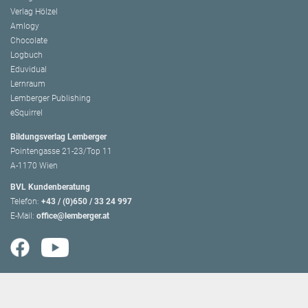
Verlag Hölzel
Amlogy
Chocolate
Logbuch
Eduvidual
Lernraum
Lemberger Publishing
eSquirrel
Bildungsverlag Lemberger
Pointengasse 21-23/Top 11
A-1170 Wien
BVL Kundenberatung
Telefon:
+43 / (0)650 / 33 24 997
E-Mail:
office@lemberger.at