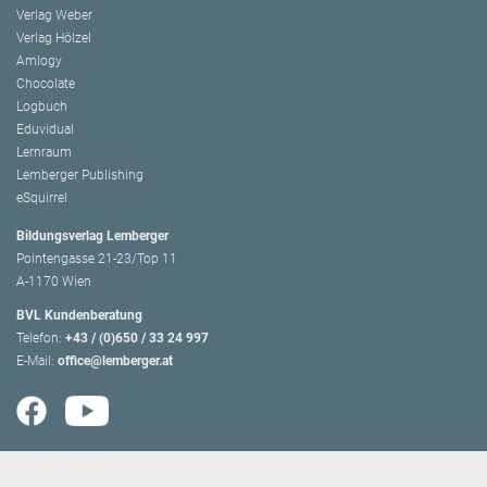
Verlag Weber
Verlag Hölzel
Amlogy
Chocolate
Logbuch
Eduvidual
Lernraum
Lemberger Publishing
eSquirrel
Bildungsverlag Lemberger
Pointengasse 21-23/Top 11
A-1170 Wien
BVL Kundenberatung
Telefon:
+43 / (0)650 / 33 24 997
E-Mail:
office@lemberger.at