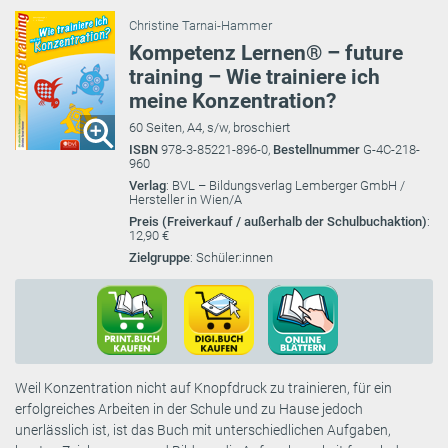
Christine Tarnai-Hammer
Kompetenz Lernen® – future
training – Wie trainiere ich
meine Konzentration?
60 Seiten, A4, s/w, broschiert
ISBN
978-3-85221-896-0,
Bestellnummer
G-4C-218-
960
Verlag
: BVL – Bildungsverlag Lemberger GmbH /
Hersteller in Wien/A
Preis (Freiverkauf / außerhalb der Schulbuchaktion)
:
12,90 €
Zielgruppe
: Schüler:innen
Weil Konzentration nicht auf Knopfdruck zu trainieren, für ein
erfolgreiches Arbeiten in der Schule und zu Hause jedoch
unerlässlich ist, ist das Buch mit unterschiedlichen Aufgaben,