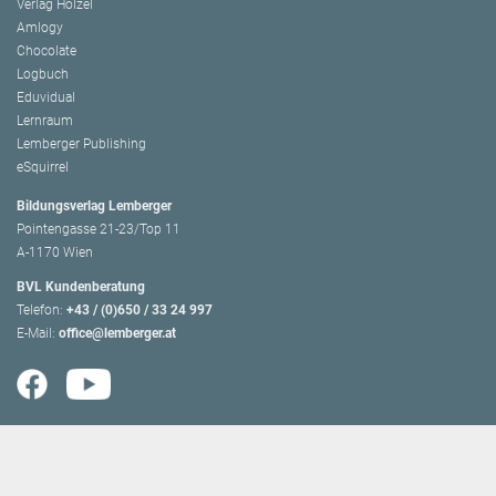
Verlag Hölzel
Amlogy
Chocolate
Logbuch
Eduvidual
Lernraum
Lemberger Publishing
eSquirrel
Bildungsverlag Lemberger
Pointengasse 21-23/Top 11
A-1170 Wien
BVL Kundenberatung
Telefon:
+43 / (0)650 / 33 24 997
E-Mail:
office@lemberger.at