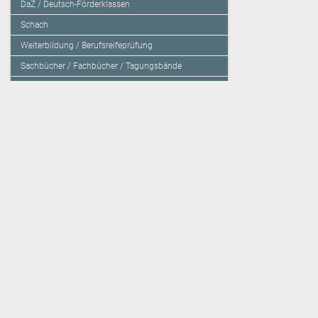
DaZ / Deutsch-Förderklassen
Schach
Weiterbildung / Berufsreifeprüfung
Sachbücher / Fachbücher / Tagungsbände
Herzensbildung / Resilienz / Traumapädagogik
Programmieren mit Kids
Deutschland – Grundschule
Deutschland – Gymnasium
Über den Verlag
Unsere Kooperati
Impressum, AGB und Lieferbestimmungen
Veritas Verlag
Kontakt
Mildenberger Verl
Kundenberatung (E-Mail)
elk Verlag
Auslieferung (Direktbestellung für den Buchhandel)
Lernserver - Indiv
Datenschutzerklärung
TimeTEX
Playmit
Lemberger Blog
Verlag Weber
BVL auf Facebook
Verlag Hölzel