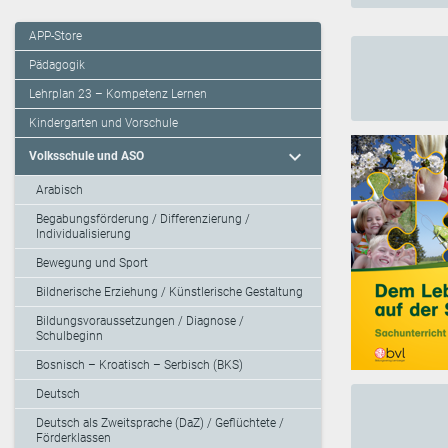
APP-Store
Pädagogik
Lehrplan 23 – Kompetenz Lernen
Kindergarten und Vorschule
expand_more
Volksschule und ASO
Arabisch
Begabungsförderung / Differenzierung /
Individualisierung
Bewegung und Sport
Bildnerische Erziehung / Künstlerische Gestaltung
Bildungsvoraussetzungen / Diagnose /
Schulbeginn
Bosnisch – Kroatisch – Serbisch (BKS)
Deutsch
Deutsch als Zweitsprache (DaZ) / Geflüchtete /
Förderklassen