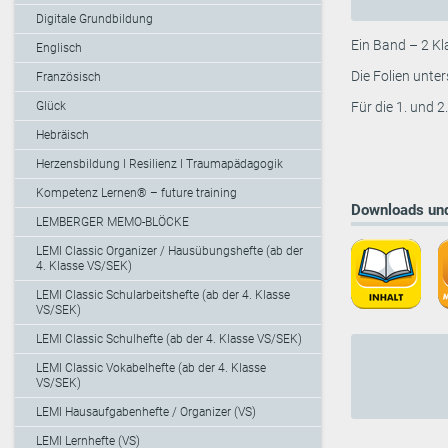
Digitale Grundbildung
Ein Band – 2 Kla
Englisch
Die Folien unte
Französisch
Glück
Für die 1. und 2
Hebräisch
Herzensbildung I Resilienz I Traumapädagogik
Kompetenz Lernen® – future training
Downloads und
LEMBERGER MEMO-BLÖCKE
LEMI Classic Organizer / Hausübungshefte (ab der
4. Klasse VS/SEK)
LEMI Classic Schularbeitshefte (ab der 4. Klasse
VS/SEK)
LEMI Classic Schulhefte (ab der 4. Klasse VS/SEK)
LEMI Classic Vokabelhefte (ab der 4. Klasse
VS/SEK)
LEMI Hausaufgabenhefte / Organizer (VS)
LEMI Lernhefte (VS)