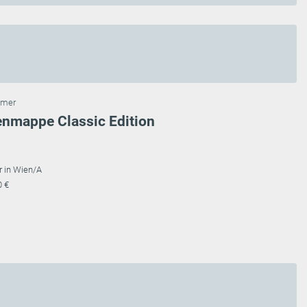
mmer
enmappe Classic Edition
r in Wien/A
0 €