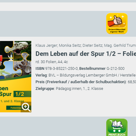
Klaus Jerger
;
Monika Seitz
;
Dieter Seitz
;
Mag. Gerhild Tru
Dem Leben auf der Spur 1/2 – Foli
rd. 30 Folien, A4, 4c
ISBN
978-3-85221-250-0,
Bestellnummer
G-212-500
Verlag
: BVL – Bildungsverlag Lemberger GmbH / Herstelle
Preis (Freiverkauf / außerhalb der Schulbuchaktion)
: 68,5
Zielgruppe
: Pädagog:innen, 1., 2. Klasse