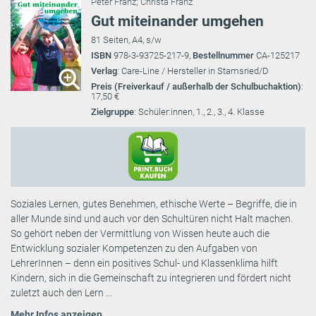
Peter Franz
;
Christa Franz
Gut miteinander umgehen
81 Seiten, A4, s/w
ISBN
978-3-93725-217-9,
Bestellnummer
CA-125217
Verlag
: Care-Line / Hersteller in Stamsried/D
Preis (Freiverkauf / außerhalb der Schulbuchaktion)
:
17,50 €
Zielgruppe
: Schüler:innen, 1., 2., 3., 4. Klasse
Soziales Lernen, gutes Benehmen, ethische Werte – Begriffe, die in
aller Munde sind und auch vor den Schultüren nicht Halt machen.
So gehört neben der Vermittlung von Wissen heute auch die
Entwicklung sozialer Kompetenzen zu den Aufgaben von
LehrerInnen – denn ein positives Schul- und Klassenklima hilft
Kindern, sich in die Gemeinschaft zu integrieren und fördert nicht
zuletzt auch den Lern ...
Mehr Infos anzeigen