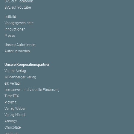
BVL auf Facebook
BVL auf Youtube
Leitbild
Verlagsgeschichte
Innovationen
Presse
Unsere Autor:innen
Autor:in werden
Unsere Kooperationspartner
Veritas Verlag
Mildenberger Verlag
elk Verlag
Lernserver - Individuelle Förderung
TimeTEX
Playmit
Verlag Weber
Verlag Hölzel
Amlogy
Chocolate
Logbuch