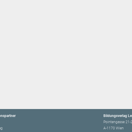
onspartner
Bildungsverlag L
Pointengasse 21-
ag
A-1170 Wien