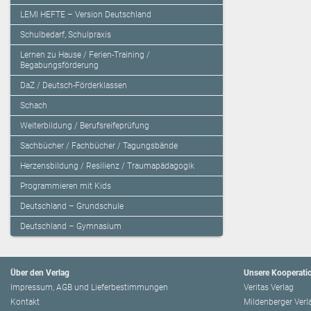
LEMI HEFTE – Version Deutschland
Schulbedarf, Schulpraxis
Lernen zu Hause / Ferien-Training /
Begabungsförderung
DaZ / Deutsch-Förderklassen
Schach
Weiterbildung / Berufsreifeprüfung
Sachbücher / Fachbücher / Tagungsbände
Herzensbildung / Resilienz / Traumapädagogik
Programmieren mit Kids
Deutschland – Grundschule
Deutschland – Gymnasium
Über den Verlag
Unsere Kooperati
Impressum, AGB und Lieferbestimmungen
Veritas Verlag
Kontakt
Mildenberger Verl