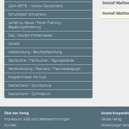
Genial! Mathe
LEMI HEFTE – Version Deutschland
Genial! Mathe
Schulbedarf, Schulpraxis
Lernen zu Hause / Ferien-Training /
Begabungsförderung
DaZ / Deutsch-Förderklassen
Schach
Weiterbildung / Berufsreifeprüfung
Sachbücher / Fachbücher / Tagungsbände
Herzensbildung / Resilienz / Traumapädagogik
Programmieren mit Kids
Deutschland – Grundschule
Deutschland – Gymnasium
Über den Verlag
Unsere Kooperati
Impressum, AGB und Lieferbestimmungen
Veritas Verlag
Kontakt
Mildenberger Verl