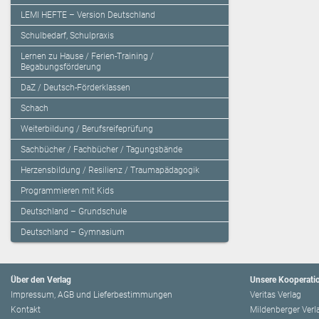
LEMI HEFTE – Version Deutschland
Schulbedarf, Schulpraxis
Lernen zu Hause / Ferien-Training /
Begabungsförderung
DaZ / Deutsch-Förderklassen
Schach
Weiterbildung / Berufsreifeprüfung
Sachbücher / Fachbücher / Tagungsbände
Herzensbildung / Resilienz / Traumapädagogik
Programmieren mit Kids
Deutschland – Grundschule
Deutschland – Gymnasium
Über den Verlag
Unsere Kooperati
Impressum, AGB und Lieferbestimmungen
Veritas Verlag
Kontakt
Mildenberger Verl