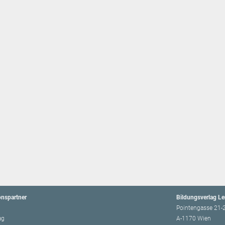
onspartner
Bildungsverlag L
Pointengasse 21-
ag
A-1170 Wien