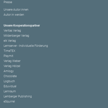
Presse
Unsere Autor:innen
Autor:in werden
Unsere Kooperationspartner
Veritas Verlag
Mildenberger Verlag
elk Verlag
Lernserver - Individuelle Förderung
TimeTEX
Playmit
Verlag Weber
Verlag Hölzel
Amlogy
Chocolate
Logbuch
Eduvidual
Lernraum
Lemberger Publishing
eSquirrel