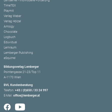
Lernserver - Individuelle Förderung
TimeTEX
Playmit
Verlag Weber
Verlag Hölzel
Amlogy
Chocolate
Logbuch
Eduvidual
Lernraum
Lemberger Publishing
eSquirrel
Bildungsverlag Lemberger
Pointengasse 21-23/Top 11
A-1170 Wien
BVL Kundenberatung
Telefon:
+43 / (0)650 / 33 24 997
E-Mail:
office@lemberger.at