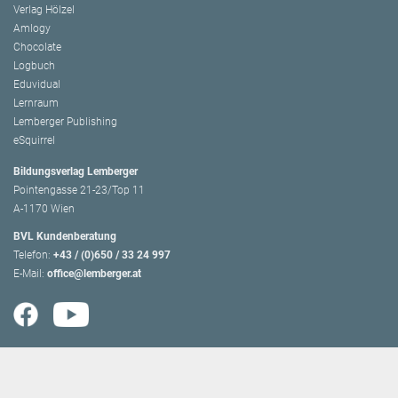
Verlag Hölzel
Amlogy
Chocolate
Logbuch
Eduvidual
Lernraum
Lemberger Publishing
eSquirrel
Bildungsverlag Lemberger
Pointengasse 21-23/Top 11
A-1170 Wien
BVL Kundenberatung
Telefon:
+43 / (0)650 / 33 24 997
E-Mail:
office@lemberger.at