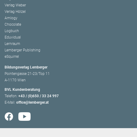
Verlag Weber
Verlag Hölzel
Amlogy
Chocolate
Logbuch
Eduvidual
Lernraum
Lemberger Publishing
eSquirrel
Bildungsverlag Lemberger
Pointengasse 21-23/Top 11
A-1170 Wien
BVL Kundenberatung
Telefon:
+43 / (0)650 / 33 24 997
E-Mail:
office@lemberger.at