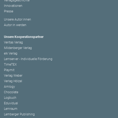
Verlagsgeschichte
Innovationen
Presse
Unsere Autor:innen
Autor:in werden
Unsere Kooperationspartner
Veritas Verlag
Mildenberger Verlag
elk Verlag
Lernserver - Individuelle Förderung
TimeTEX
Playmit
Verlag Weber
Verlag Hölzel
Amlogy
Chocolate
Logbuch
Eduvidual
Lernraum
Lemberger Publishing