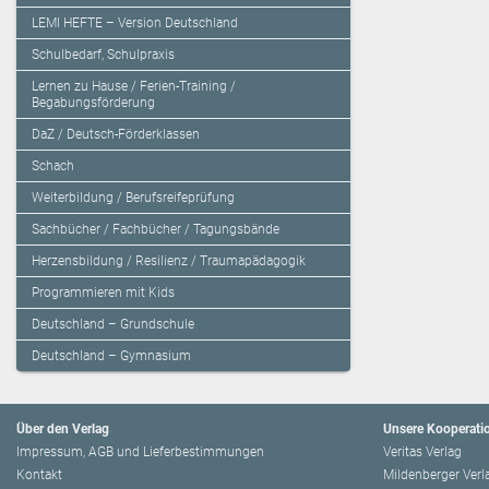
LEMI HEFTE – Version Deutschland
Schulbedarf, Schulpraxis
Lernen zu Hause / Ferien-Training /
Begabungsförderung
DaZ / Deutsch-Förderklassen
Schach
Weiterbildung / Berufsreifeprüfung
Sachbücher / Fachbücher / Tagungsbände
Herzensbildung / Resilienz / Traumapädagogik
Programmieren mit Kids
Deutschland – Grundschule
Deutschland – Gymnasium
Über den Verlag
Unsere Kooperati
Impressum, AGB und Lieferbestimmungen
Veritas Verlag
Kontakt
Mildenberger Verl