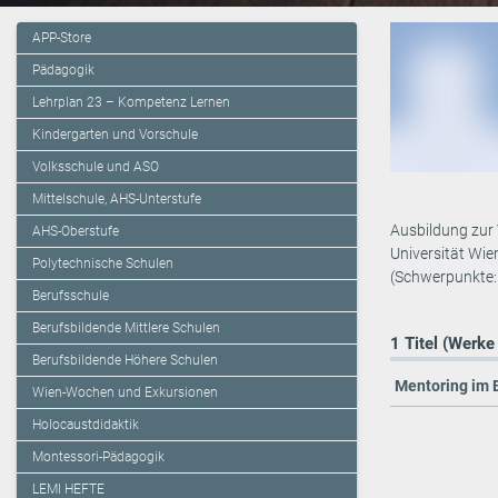
APP-Store
Pädagogik
Lehrplan 23 – Kompetenz Lernen
Kindergarten und Vorschule
Volksschule und ASO
Mittelschule, AHS-Unterstufe
Ausbildung zur
AHS-Oberstufe
Universität Wie
Polytechnische Schulen
(Schwerpunkte:
Berufsschule
Berufsbildende Mittlere Schulen
1 Titel (Werke
Berufsbildende Höhere Schulen
Mentoring im 
Wien-Wochen und Exkursionen
Holocaustdidaktik
Montessori-Pädagogik
LEMI HEFTE