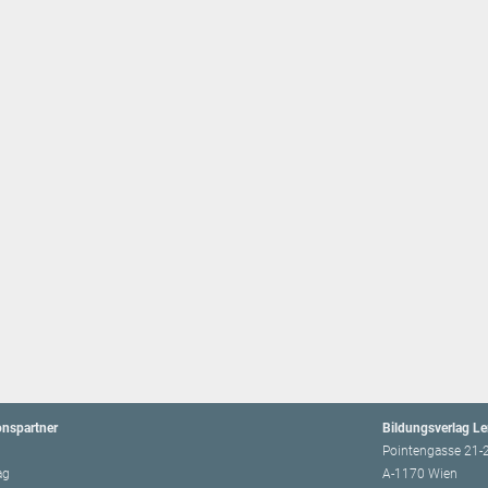
onspartner
Bildungsverlag L
Pointengasse 21-
ag
A-1170 Wien