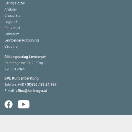
Verlag Hölzel
Amlogy
Chocolate
Logbuch
Eduvidual
Lernraum
Lemberger Publishing
eSquirrel
Bildungsverlag Lemberger
Pointengasse 21-23/Top 11
A-1170 Wien
BVL Kundenberatung
Telefon:
+43 / (0)650 / 33 24 997
E-Mail:
office@lemberger.at