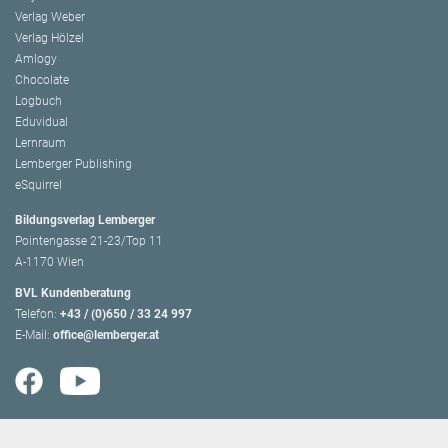
Verlag Weber
Verlag Hölzel
Amlogy
Chocolate
Logbuch
Eduvidual
Lernraum
Lemberger Publishing
eSquirrel
Bildungsverlag Lemberger
Pointengasse 21-23/Top 11
A-1170 Wien
BVL Kundenberatung
Telefon:
+43 / (0)650 / 33 24 997
E-Mail:
office@lemberger.at