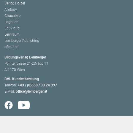
Verlag Hölzel
Amlogy
Chocolate
Logbuch
Eduvidual
Lernraum
Lemberger Publishing
eSquirrel
Bildungsverlag Lemberger
Pointengasse 21-23/Top 11
A-1170 Wien
BVL Kundenberatung
Telefon:
+43 / (0)650 / 33 24 997
E-Mail:
office@lemberger.at