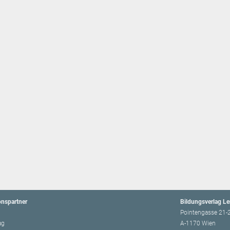
onspartner
Bildungsverlag L
Pointengasse 21-
ag
A-1170 Wien