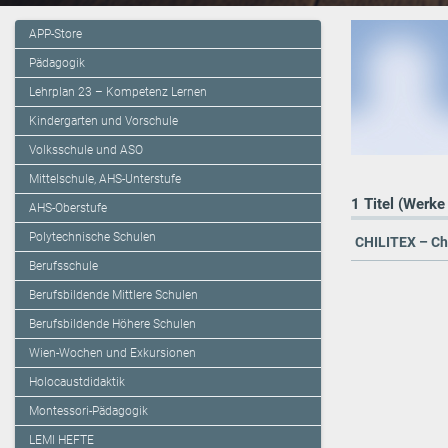
APP-Store
Pädagogik
Lehrplan 23 – Kompetenz Lernen
Kindergarten und Vorschule
Volksschule und ASO
Mittelschule, AHS-Unterstufe
1 Titel (Werke
AHS-Oberstufe
Polytechnische Schulen
CHILITEX – Chi
Berufsschule
Berufsbildende Mittlere Schulen
Berufsbildende Höhere Schulen
Wien-Wochen und Exkursionen
Holocaustdidaktik
Montessori-Pädagogik
LEMI HEFTE