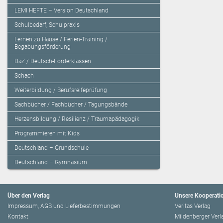
LEMI HEFTE – Version Deutschland
Schulbedarf, Schulpraxis
Lernen zu Hause / Ferien-Training /
Begabungsförderung
DaZ / Deutsch-Förderklassen
Schach
Weiterbildung / Berufsreifeprüfung
Sachbücher / Fachbücher / Tagungsbände
Herzensbildung / Resilienz / Traumapädagogik
Programmieren mit Kids
Deutschland – Grundschule
Deutschland – Gymnasium
Über den Verlag
Unsere Kooperati
Impressum, AGB und Lieferbestimmungen
Veritas Verlag
Kontakt
Mildenberger Verl