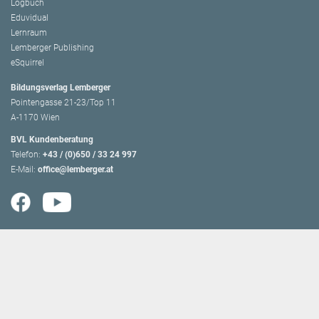
Logbuch
Eduvidual
Lernraum
Lemberger Publishing
eSquirrel
Bildungsverlag Lemberger
Pointengasse 21-23/Top 11
A-1170 Wien
BVL Kundenberatung
Telefon:
+43 / (0)650 / 33 24 997
E-Mail:
office@lemberger.at