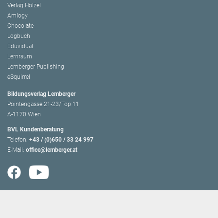
Verlag Hölzel
Amlogy
Chocolate
Logbuch
Eduvidual
Lernraum
Lemberger Publishing
eSquirrel
Bildungsverlag Lemberger
Pointengasse 21-23/Top 11
A-1170 Wien
BVL Kundenberatung
Telefon:
+43 / (0)650 / 33 24 997
E-Mail:
office@lemberger.at