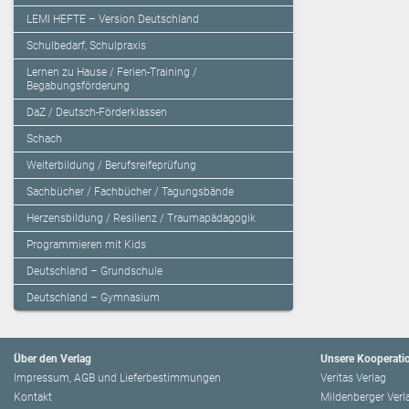
LEMI HEFTE – Version Deutschland
Schulbedarf, Schulpraxis
Lernen zu Hause / Ferien-Training /
Begabungsförderung
DaZ / Deutsch-Förderklassen
Schach
Weiterbildung / Berufsreifeprüfung
Sachbücher / Fachbücher / Tagungsbände
Herzensbildung / Resilienz / Traumapädagogik
Programmieren mit Kids
Deutschland – Grundschule
Deutschland – Gymnasium
Über den Verlag
Unsere Kooperati
Impressum, AGB und Lieferbestimmungen
Veritas Verlag
Kontakt
Mildenberger Verl