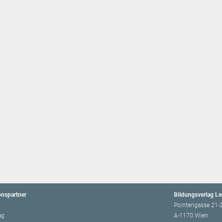
onspartner
Bildungsverlag L
Pointengasse 21-
ag
A-1170 Wien