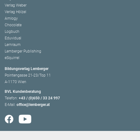
Verlag Weber
Verlag Hölzel
Amlogy
Chocolate
Logbuch
Eduvidual
Lernraum
Lemberger Publishing
eSquirrel
Bildungsverlag Lemberger
Pointengasse 21-23/Top 11
A-1170 Wien
BVL Kundenberatung
Telefon:
+43 / (0)650 / 33 24 997
E-Mail:
office@lemberger.at