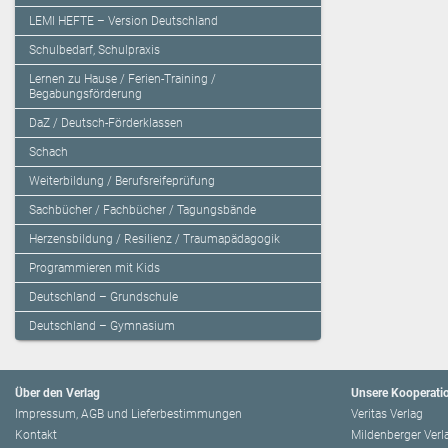
LEMI HEFTE – Version Deutschland
Schulbedarf, Schulpraxis
Lernen zu Hause / Ferien-Training /
Begabungsförderung
DaZ / Deutsch-Förderklassen
Schach
Weiterbildung / Berufsreifeprüfung
Sachbücher / Fachbücher / Tagungsbände
Herzensbildung / Resilienz / Traumapädagogik
Programmieren mit Kids
Deutschland – Grundschule
Deutschland – Gymnasium
Über den Verlag
Unsere Kooperati
Impressum, AGB und Lieferbestimmungen
Veritas Verlag
Kontakt
Mildenberger Verl