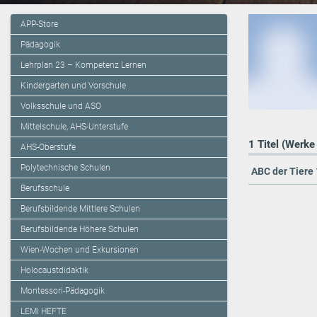
APP-Store
Pädagogik
Lehrplan 23 – Kompetenz Lernen
Kindergarten und Vorschule
Volksschule und ASO
Mittelschule, AHS-Unterstufe
1 Titel (Werke
AHS-Oberstufe
Polytechnische Schulen
ABC der Tiere 
Berufsschule
Berufsbildende Mittlere Schulen
Berufsbildende Höhere Schulen
Wien-Wochen und Exkursionen
Holocaustdidaktik
Montessori-Pädagogik
LEMI HEFTE