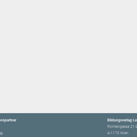
onspartner
Bildungsverlag L
Pointengasse 21-
ag
A-1170 Wien