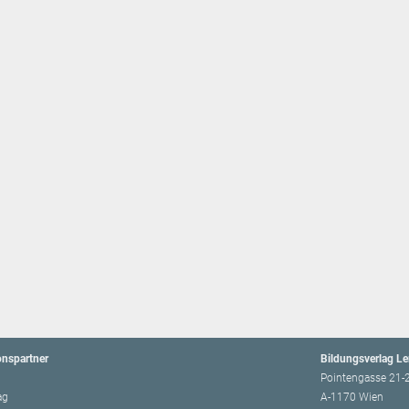
onspartner
Bildungsverlag L
Pointengasse 21-
ag
A-1170 Wien