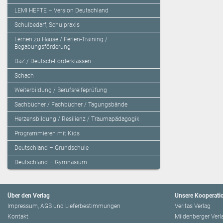
LEMI HEFTE – Version Deutschland
Schulbedarf, Schulpraxis
Lernen zu Hause / Ferien-Training /
Begabungsförderung
DaZ / Deutsch-Förderklassen
Schach
Weiterbildung / Berufsreifeprüfung
Sachbücher / Fachbücher / Tagungsbände
Herzensbildung / Resilienz / Traumapädagogik
Programmieren mit Kids
Deutschland – Grundschule
Deutschland – Gymnasium
Über den Verlag
Unsere Kooperati
Impressum, AGB und Lieferbestimmungen
Veritas Verlag
Kontakt
Mildenberger Verl