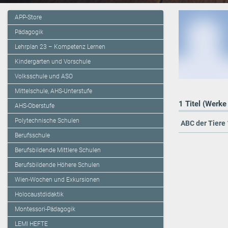
APP-Store
Pädagogik
Lehrplan 23 – Kompetenz Lernen
Kindergarten und Vorschule
Volksschule und ASO
Mittelschule, AHS-Unterstufe
1 Titel (Werke
AHS-Oberstufe
Polytechnische Schulen
ABC der Tiere 
Berufsschule
Berufsbildende Mittlere Schulen
Berufsbildende Höhere Schulen
Wien-Wochen und Exkursionen
Holocaustdidaktik
Montessori-Pädagogik
LEMI HEFTE