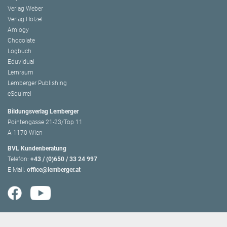
Verlag Weber
Verlag Hölzel
Amlogy
Chocolate
Logbuch
Eduvidual
Lernraum
Lemberger Publishing
eSquirrel
Bildungsverlag Lemberger
Pointengasse 21-23/Top 11
A-1170 Wien
BVL Kundenberatung
Telefon:
+43 / (0)650 / 33 24 997
E-Mail:
office@lemberger.at