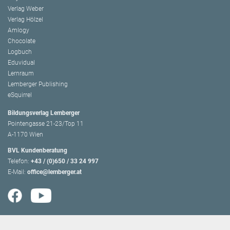
Verlag Weber
Verlag Hölzel
Amlogy
Chocolate
Logbuch
Eduvidual
Lernraum
Lemberger Publishing
eSquirrel
Bildungsverlag Lemberger
Pointengasse 21-23/Top 11
A-1170 Wien
BVL Kundenberatung
Telefon:
+43 / (0)650 / 33 24 997
E-Mail:
office@lemberger.at